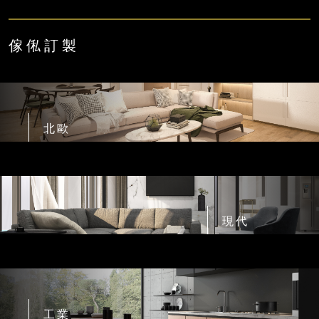
傢俬訂製
北歐
現代
工業