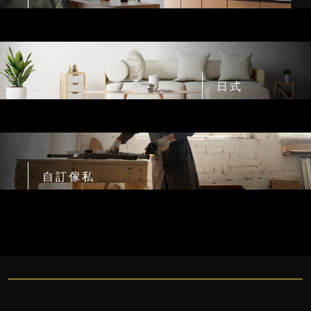
日式
自訂傢私